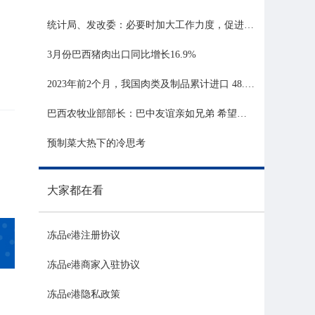
统计局、发改委：必要时加大工作力度，促进生猪市场平稳运行
3月份巴西猪肉出口同比增长16.9%
2023年前2个月，我国肉类及制品累计进口 48.06 亿美元，同比增长 21.81%
巴西农牧业部部长：巴中友谊亲如兄弟 希望与中国深化农业合作
预制菜大热下的冷思考
大家都在看
冻品e港注册协议
冻品e港商家入驻协议
冻品e港隐私政策