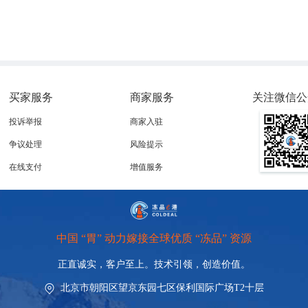
买家服务
商家服务
关注微信公
投诉举报
商家入驻
争议处理
风险提示
在线支付
增值服务
中国 “胃” 动力嫁接全球优质 “冻品” 资源
正直诚实，客户至上。技术引领，
创造价值。
北京市朝阳区望京东园七区保利国际广场T2十层