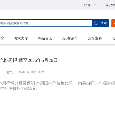
快速下单
企业中
搜索
家馆
供求大厅
冻品资讯
828交易节
园区业务
格周报 截至2026年6月26日
港
发布于：2026-06-29 11:18:21
、本周行情分析及预测 本周国内外价格比较： 南美白虾30/40国内
内批发价格为42.5元/