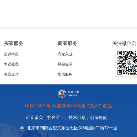
买家服务
商家服务
关注微信公
投诉举报
商家入驻
争议处理
风险提示
在线支付
增值服务
中国 “胃” 动力嫁接全球优质 “冻品” 资源
正直诚实，客户至上。技术引领，
创造价值。
北京市朝阳区望京东园七区保利国际广场T2十层