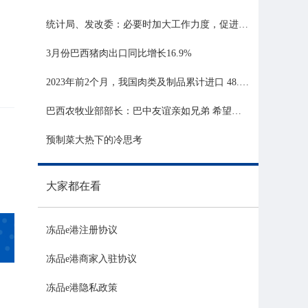
统计局、发改委：必要时加大工作力度，促进生猪市场平稳运行
3月份巴西猪肉出口同比增长16.9%
2023年前2个月，我国肉类及制品累计进口 48.06 亿美元，同比增长 21.81%
巴西农牧业部部长：巴中友谊亲如兄弟 希望与中国深化农业合作
预制菜大热下的冷思考
大家都在看
冻品e港注册协议
冻品e港商家入驻协议
冻品e港隐私政策