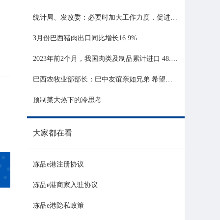
统计局、发改委：必要时加大工作力度，促进生猪市场平稳运行
3月份巴西猪肉出口同比增长16.9%
2023年前2个月，我国肉类及制品累计进口 48.06 亿美元，同比增长 21.81%
巴西农牧业部部长：巴中友谊亲如兄弟 希望与中国深化农业合作
预制菜大热下的冷思考
大家都在看
冻品e港注册协议
冻品e港商家入驻协议
冻品e港隐私政策