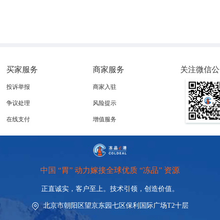
买家服务
商家服务
关注微信公
投诉举报
商家入驻
争议处理
风险提示
在线支付
增值服务
中国 “胃” 动力嫁接全球优质 “冻品” 资源
正直诚实，客户至上。技术引领，
创造价值。
北京市朝阳区望京东园七区保利国际广场T2十层