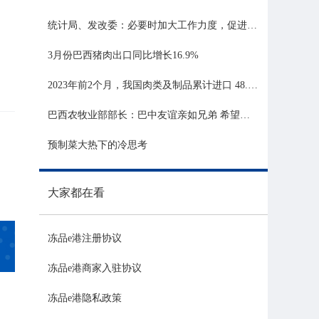
统计局、发改委：必要时加大工作力度，促进生猪市场平稳运行
3月份巴西猪肉出口同比增长16.9%
2023年前2个月，我国肉类及制品累计进口 48.06 亿美元，同比增长 21.81%
巴西农牧业部部长：巴中友谊亲如兄弟 希望与中国深化农业合作
预制菜大热下的冷思考
大家都在看
冻品e港注册协议
冻品e港商家入驻协议
冻品e港隐私政策