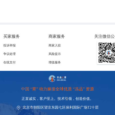
买家服务
商家服务
关注微信公
投诉举报
商家入驻
争议处理
风险提示
在线支付
增值服务
中国 “胃” 动力嫁接全球优质 “冻品” 资源
正直诚实，客户至上。技术引领，
创造价值。
北京市朝阳区望京东园七区保利国际广场T2十层