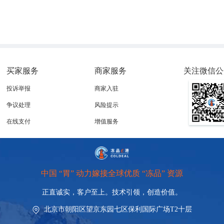
买家服务
商家服务
关注微信公
投诉举报
商家入驻
争议处理
风险提示
在线支付
增值服务
中国 “胃” 动力嫁接全球优质 “冻品” 资源
正直诚实，客户至上。技术引领，
创造价值。
北京市朝阳区望京东园七区保利国际广场T2十层