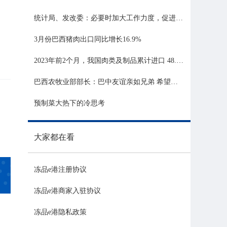
统计局、发改委：必要时加大工作力度，促进生猪市场平稳运行
3月份巴西猪肉出口同比增长16.9%
2023年前2个月，我国肉类及制品累计进口 48.06 亿美元，同比增长 21.81%
巴西农牧业部部长：巴中友谊亲如兄弟 希望与中国深化农业合作
预制菜大热下的冷思考
大家都在看
冻品e港注册协议
冻品e港商家入驻协议
冻品e港隐私政策