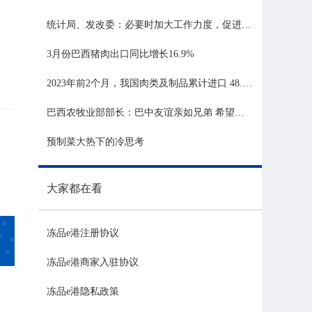
统计局、发改委：必要时加大工作力度，促进生猪市场平稳运行
3月份巴西猪肉出口同比增长16.9%
2023年前2个月，我国肉类及制品累计进口 48.06 亿美元，同比增长 21.81%
巴西农牧业部部长：巴中友谊亲如兄弟 希望与中国深化农业合作
预制菜大热下的冷思考
大家都在看
冻品e港注册协议
冻品e港商家入驻协议
冻品e港隐私政策