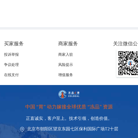
买家服务
商家服务
关注微信公
投诉举报
商家入驻
争议处理
风险提示
在线支付
增值服务
中国 “胃” 动力嫁接全球优质 “冻品” 资源
正直诚实，客户至上。技术引领，
创造价值。
北京市朝阳区望京东园七区保利国际广场T2十层