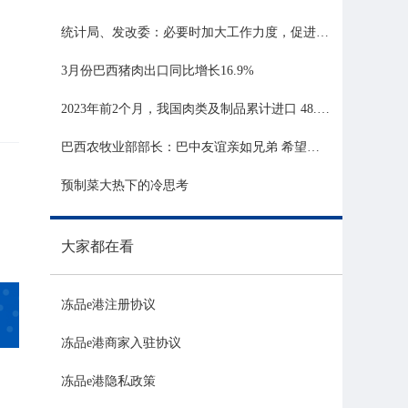
统计局、发改委：必要时加大工作力度，促进生猪市场平稳运行
3月份巴西猪肉出口同比增长16.9%
2023年前2个月，我国肉类及制品累计进口 48.06 亿美元，同比增长 21.81%
巴西农牧业部部长：巴中友谊亲如兄弟 希望与中国深化农业合作
预制菜大热下的冷思考
大家都在看
冻品e港注册协议
冻品e港商家入驻协议
冻品e港隐私政策