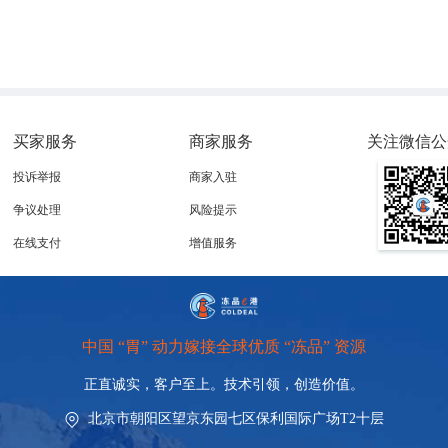
买家服务
商家服务
关注微信公
投诉举报
商家入驻
争议处理
风险提示
在线支付
增值服务
中国 “胃” 动力嫁接全球优质 “冻品” 资源
正直诚实，客户至上。技术引领，
创造价值。
北京市朝阳区望京东园七区保利国际广场T2十层