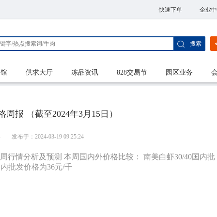
快速下单
企业中
搜索
家馆
供求大厅
冻品资讯
828交易节
园区业务
周报 （截至2024年3月15日）
港
发布于：2024-03-19 09:25:24
 本周行情分析及预测 本周国内外价格比较： 南美白虾30/40国内批
国内批发价格为36元/千