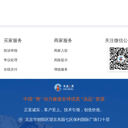
买家服务
商家服务
关注微信公
投诉举报
商家入驻
争议处理
风险提示
在线支付
增值服务
中国 “胃” 动力嫁接全球优质 “冻品” 资源
正直诚实，客户至上。技术引领，
创造价值。
北京市朝阳区望京东园七区保利国际广场T2十层