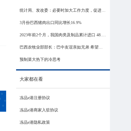
统计局、发改委：必要时加大工作力度，促进生猪市场平稳运行
3月份巴西猪肉出口同比增长16.9%
2023年前2个月，我国肉类及制品累计进口 48.06 亿美元，同比增长 21.81%
巴西农牧业部部长：巴中友谊亲如兄弟 希望与中国深化农业合作
预制菜大热下的冷思考
大家都在看
冻品e港注册协议
冻品e港商家入驻协议
冻品e港隐私政策