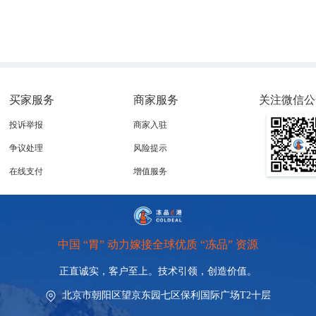
买家服务
商家服务
关注微信公
投诉举报
商家入驻
争议处理
风险提示
在线支付
增值服务
中国 “胃” 动力嫁接全球优质 “冻品” 资源
正直诚实，客户至上。技术引领，
创造价值。
北京市朝阳区望京东园七区保利国际广场T2十层