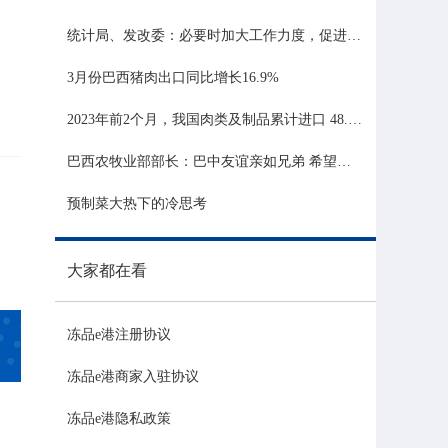
统计局、发改委：必要时加大工作力度，促进生猪市场平稳运行
3月份巴西猪肉出口同比增长16.9%
2023年前2个月，我国肉类及制品累计进口 48.06 亿美元，同比增长 21.81%
巴西农牧业部部长：巴中友谊亲如兄弟 希望与中国深化农业合作
预制菜大热下的冷思考
大家都在看
冻品e港注册协议
冻品e港商家入驻协议
冻品e港隐私政策