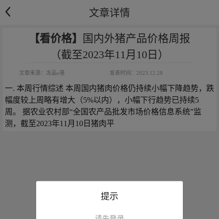
文章详情
【看价格】
国内外猪产品价格周报
（截至2023年11月10日）
文章来源：
冻品e港
发表时间：
2023.12.28
一. 本周行情综述 本周国内猪肉价格仍持续小幅下降趋势，跌
幅度较上周略有增大（5%以内），小幅下行趋势已持续5
周。 据农业农村部“全国农产品批发市场价格信息系统”监
测，截至2023年11月10日猪肉平
提示
请先登录