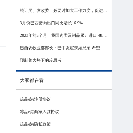
统计局、发改委：必要时加大工作力度，促进生猪市场平稳运行
3月份巴西猪肉出口同比增长16.9%
2023年前2个月，我国肉类及制品累计进口 48.06 亿美元，同比增长 21.81%
巴西农牧业部部长：巴中友谊亲如兄弟 希望与中国深化农业合作
预制菜大热下的冷思考
大家都在看
冻品e港注册协议
冻品e港商家入驻协议
冻品e港隐私政策