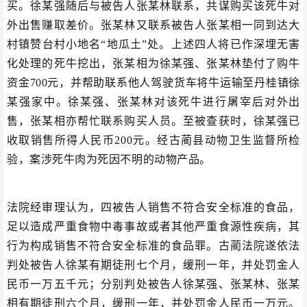
买。徐某强随后与被告人张某林联系，共谋购买该死牛对
外出售赚取差价。张某林又联系被告人张某相一同到达大
村镇赞台村小地名“地瓜土”处。上述四人将已作深埋无害
化处理的死牛挖出，张某相为徐某强、张某林垫付了购牛
资金700元，并帮助联系他人驾驶货车将牛运输至丹桂镇徐
某强家中。徐某强、张某林对该死牛进行屠宰后对外出
售，张某相亦帮忙联系购买人员。至被查获时，徐某强已
收取销售所得人民币200元。经古蔺县动物卫生监督所检
验，案涉死牛肉为死因不明的动物产品。
法院经审理认为，四被告人销售不符合安全标准的食品，
足以造成严重食物中毒事故或者其他严重食源性疾病，其
行为构成销售不符合安全标准的食品罪。古蔺法院遂依法
判处被告人徐某有期徒刑七个月，缓刑一年，并处罚金人
民币一万五千元；分别判处被告人徐某强、张某林、张某
相有期徒刑六个月，缓刑一年，并处罚金人民币一万元。