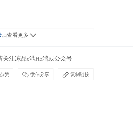
录
后查看更多
a
, Director Macrozona Sur ProChile
关注冻品e港H5端或公众号
达先生，智利出口促进总局南部大区负责人
点赞
微信分享
复制链接
a
e Vice President and Secretary General, China Meat 
类协会常务副会长兼秘书长