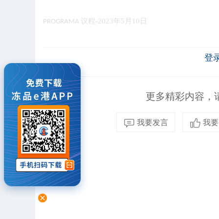
议程-2023年5月10日
PROGRAMA
登
09:00 – 09:05
Palabras de Bienvenid
Sr. Ricardo Arriagada
更多精彩内容，请
欢迎辞
里卡尔多
阿利亚加
·
我要发言
我要
09:05 – 09:10
Palabras de Bienvenid
Sr. CHEN Wei, Executiv
Association
欢迎辞
陈伟先生，中国肉