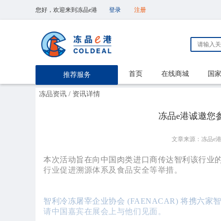
您好，欢迎来到冻品e港
登录
注册
首页
在线商城
国
推荐服务
冻品资讯
/ 资讯详情
冻品e港诚邀您
文章来源：冻品e
本次活动旨在向中国肉类进口商传达智利该行业
行业促进溯源体系及食品安全等举措。
智利冷冻屠宰企业协会 (FAENACAR) 将携
请中国嘉宾在展会上与他们见面。