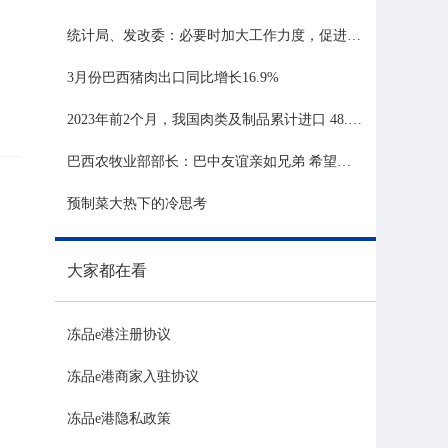
统计局、发改委：必要时加大工作力度，促进生猪市场平稳运行
3月份巴西猪肉出口同比增长16.9%
2023年前2个月，我国肉类及制品累计进口 48.06 亿美元，同比增长 21.81%
巴西农牧业部部长：巴中友谊亲如兄弟 希望与中国深化农业合作
预制菜大热下的冷思考
大家都在看
冻品e港注册协议
冻品e港商家入驻协议
冻品e港隐私政策