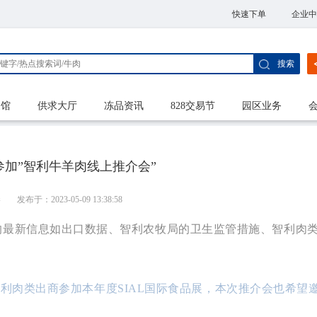
快速下单
企业中
搜索
家馆
供求大厅
冻品资讯
828交易节
园区业务
参加”智利牛羊肉线上推介会”
港
发布于：2023-05-09 13:38:58
的最新信息如出口数据、智利农牧局的卫生监管措施、智利肉
六家智利肉类出商参加本年度SIAL国际食品展，本次推介会也希望