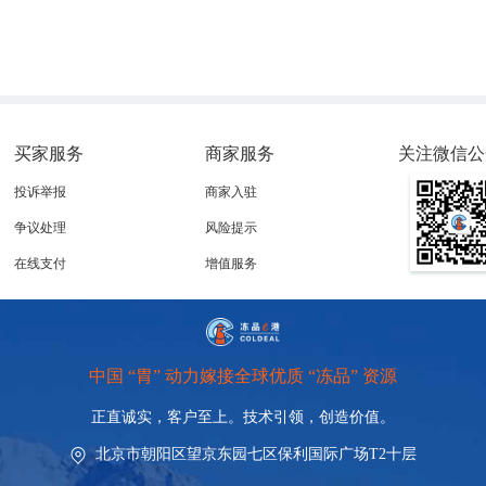
os normativos y verificación oficial
o García Ugarte, Jefa (S) Subdepartamento Operació
 Faenadores, Departamento de Inocuidad y Certific
tección Pecuaria, Servicio Agrícola y Ganadero
买家服务
商家服务
关注微信公
官方验证
投诉举报
商家入驻
奥
加西亚
乌加特女士，智利农牧局畜牧业保护
·
·
争议处理
风险提示
办公室屠宰企业负责人
在线支付
增值服务
ta de Carne Bovina y Ovina Chilena
erente General FAENACAR
供应情况
中国 “胃” 动力嫁接全球优质 “冻品” 资源
，智利冷冻屠宰企业协会总经理
正直诚实，客户至上。技术引领，
创造价值。
北京市朝阳区望京东园七区保利国际广场T2十层
: Articulando el comercio bilateral, servicios a impor