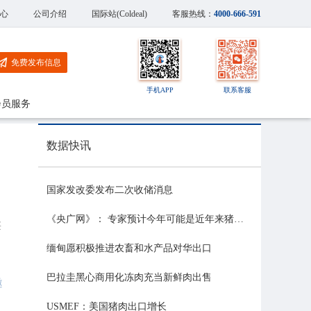
心
公司介绍
国际站(Coldeal)
客服热线：
4000-666-591
免费发布信息
手机APP
联系客服
会员服务
数据快讯
国家发改委发布二次收储消息
《央广网》： 专家预计今年可能是近年来猪价最稳的一年
类
缅甸愿积极推进农畜和水产品对华出口
巴拉圭黑心商用化冻肉充当新鲜肉出售
邀
USMEF：美国猪肉出口增长