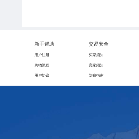
09:10 – 09:30
Presentación: Requisit
S
ra. María del Rosari
n de Establecimientos
ación, División de Pro
新手帮助
交易安全
演讲：监管要求和
用户注册
买家须知
玛利亚
德尔
罗萨里
·
·
购物流程
卖家须知
处食品安全和签证
用户协议
防骗指南
09:30 – 09:55
Presentación: La Ofer
Sr. Rafael Lecaros, G
演讲：智利牛羊肉
拉法
莱卡洛斯先生
·
09:55 – 10:10
Presentación: Prochile