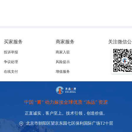
买家服务
商家服务
关注微信公
投诉举报
商家入驻
争议处理
风险提示
在线支付
增值服务
中国 “胃” 动力嫁接全球优质 “冻品” 资源
正直诚实，客户至上。技术引领，
创造价值。
北京市朝阳区望京东园七区保利国际广场T2十层