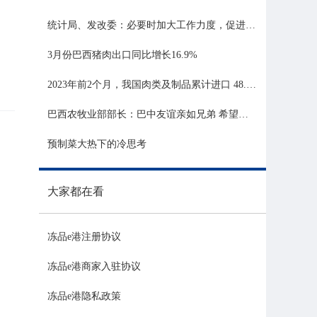
统计局、发改委：必要时加大工作力度，促进生猪市场平稳运行
3月份巴西猪肉出口同比增长16.9%
2023年前2个月，我国肉类及制品累计进口 48.06 亿美元，同比增长 21.81%
巴西农牧业部部长：巴中友谊亲如兄弟 希望与中国深化农业合作
预制菜大热下的冷思考
大家都在看
冻品e港注册协议
冻品e港商家入驻协议
冻品e港隐私政策