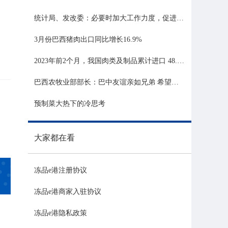
统计局、发改委：必要时加大工作力度，促进生猪市场平稳运行
3月份巴西猪肉出口同比增长16.9%
2023年前2个月，我国肉类及制品累计进口 48.06 亿美元，同比增长 21.81%
巴西农牧业部部长：巴中友谊亲如兄弟 希望与中国深化农业合作
预制菜大热下的冷思考
大家都在看
冻品e港注册协议
冻品e港商家入驻协议
冻品e港隐私政策