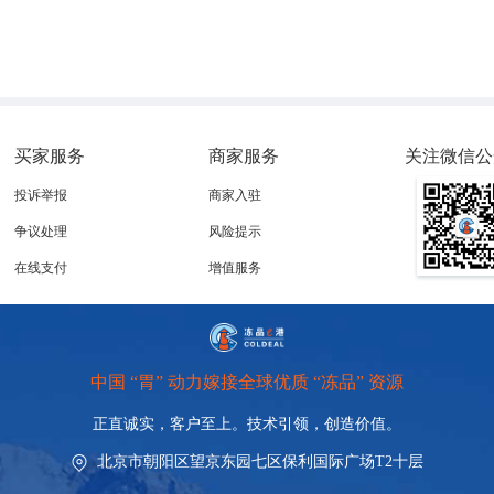
买家服务
商家服务
关注微信公
投诉举报
商家入驻
争议处理
风险提示
在线支付
增值服务
中国 “胃” 动力嫁接全球优质 “冻品” 资源
正直诚实，客户至上。技术引领，
创造价值。
北京市朝阳区望京东园七区保利国际广场T2十层