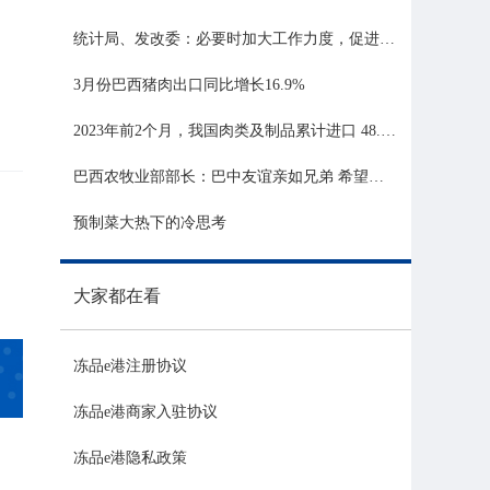
统计局、发改委：必要时加大工作力度，促进生猪市场平稳运行
3月份巴西猪肉出口同比增长16.9%
2023年前2个月，我国肉类及制品累计进口 48.06 亿美元，同比增长 21.81%
巴西农牧业部部长：巴中友谊亲如兄弟 希望与中国深化农业合作
预制菜大热下的冷思考
大家都在看
冻品e港注册协议
冻品e港商家入驻协议
冻品e港隐私政策