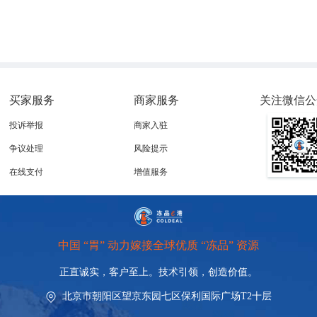
买家服务
商家服务
关注微信公
投诉举报
商家入驻
争议处理
风险提示
在线支付
增值服务
中国 “胃” 动力嫁接全球优质 “冻品” 资源
正直诚实，客户至上。技术引领，
创造价值。
北京市朝阳区望京东园七区保利国际广场T2十层