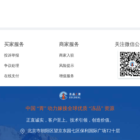
买家服务
商家服务
关注微信公
投诉举报
商家入驻
争议处理
风险提示
在线支付
增值服务
中国 “胃” 动力嫁接全球优质 “冻品” 资源
正直诚实，客户至上。技术引领，
创造价值。
北京市朝阳区望京东园七区保利国际广场T2十层