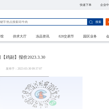
快速下单
企业中
搜索
家馆
供求大厅
冻品资讯
828交易节
园区业务
鸡副】报价2023.3.30
港
发布于：2023-03-30 09:37:07