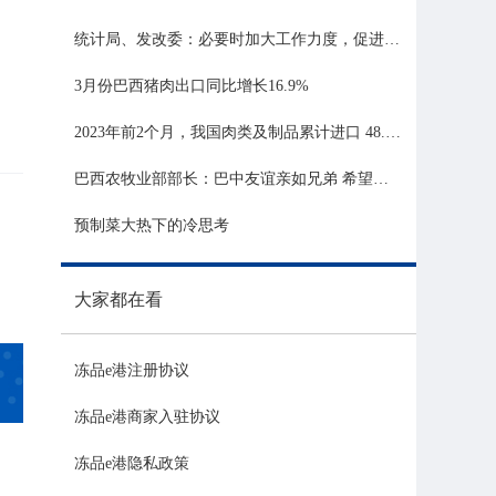
统计局、发改委：必要时加大工作力度，促进生猪市场平稳运行
3月份巴西猪肉出口同比增长16.9%
2023年前2个月，我国肉类及制品累计进口 48.06 亿美元，同比增长 21.81%
巴西农牧业部部长：巴中友谊亲如兄弟 希望与中国深化农业合作
预制菜大热下的冷思考
大家都在看
冻品e港注册协议
冻品e港商家入驻协议
冻品e港隐私政策