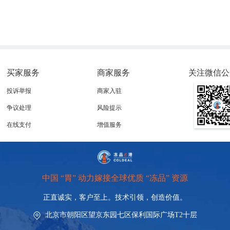
买家服务
商家服务
关注微信公
投诉举报
商家入驻
争议处理
风险提示
在线支付
增值服务
中国 “胃” 动力嫁接全球优质 “冻品” 资源
正直诚实，客户至上。技术引领，
创造价值。
北京市朝阳区望京东园七区保利国际广场T2十层