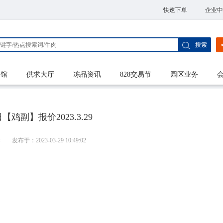
快速下单
企业中
搜索
家馆
供求大厅
冻品资讯
828交易节
园区业务
鸡副】报价2023.3.29
港
发布于：2023-03-29 10:49:02