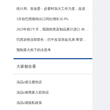
统计局、发改委：必要时加大工作力度，促进生猪市场平稳运行
3月份巴西猪肉出口同比增长16.9%
2023年前2个月，我国肉类及制品累计进口 48.06 亿美元，同比增长 21.81%
巴西农牧业部部长：巴中友谊亲如兄弟 希望与中国深化农业合作
预制菜大热下的冷思考
大家都在看
冻品e港注册协议
冻品e港商家入驻协议
冻品e港隐私政策