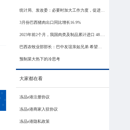
统计局、发改委：必要时加大工作力度，促进生猪市场平稳运行
3月份巴西猪肉出口同比增长16.9%
2023年前2个月，我国肉类及制品累计进口 48.06 亿美元，同比增长 21.81%
巴西农牧业部部长：巴中友谊亲如兄弟 希望与中国深化农业合作
预制菜大热下的冷思考
大家都在看
冻品e港注册协议
冻品e港商家入驻协议
冻品e港隐私政策