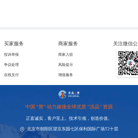
买家服务
商家服务
关注微信公
投诉举报
商家入驻
争议处理
风险提示
在线支付
增值服务
中国 “胃” 动力嫁接全球优质 “冻品” 资源
正直诚实，客户至上。技术引领，
创造价值。
北京市朝阳区望京东园七区保利国际广场T2十层