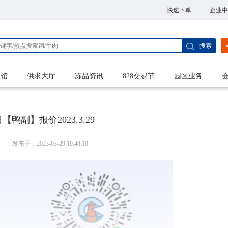
快速下单
企业中
搜索
家馆
供求大厅
冻品资讯
828交易节
园区业务
鸭副】报价2023.3.29
港
发布于：2023-03-29 10:48:10