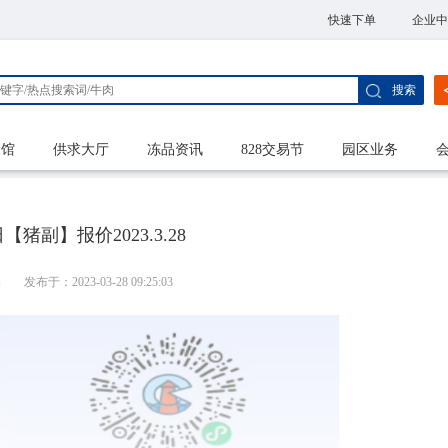
快速下单
企业中
搜索
家馆
供求大厅
冻品资讯
828交易节
园区业务
猪副】报价2023.3.28
港
发布于：2023-03-28 09:25:03