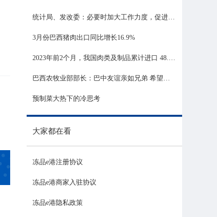
统计局、发改委：必要时加大工作力度，促进生猪市场平稳运行
3月份巴西猪肉出口同比增长16.9%
2023年前2个月，我国肉类及制品累计进口 48.06 亿美元，同比增长 21.81%
巴西农牧业部部长：巴中友谊亲如兄弟 希望与中国深化农业合作
预制菜大热下的冷思考
大家都在看
冻品e港注册协议
冻品e港商家入驻协议
冻品e港隐私政策