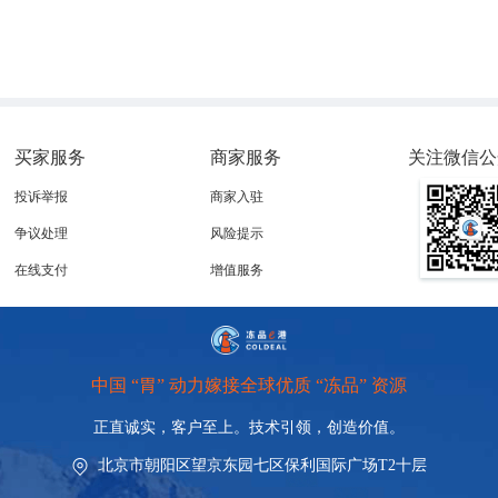
买家服务
商家服务
关注微信公
投诉举报
商家入驻
争议处理
风险提示
在线支付
增值服务
中国 “胃” 动力嫁接全球优质 “冻品” 资源
正直诚实，客户至上。技术引领，
创造价值。
北京市朝阳区望京东园七区保利国际广场T2十层