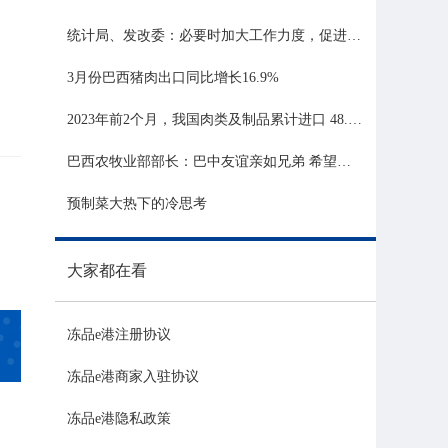
统计局、发改委：必要时加大工作力度，促进生猪市场平稳运行
3月份巴西猪肉出口同比增长16.9%
2023年前2个月，我国肉类及制品累计进口 48.06 亿美元，同比增长 21.81%
巴西农牧业部部长：巴中友谊亲如兄弟 希望与中国深化农业合作
预制菜大热下的冷思考
大家都在看
冻品e港注册协议
冻品e港商家入驻协议
冻品e港隐私政策