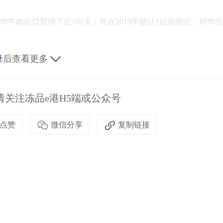
华牛肉出口暂停了近100天；而在2019年确认1起病例后，对华出
录
后查看更多
今年3月底或4月恢复牛肉出口
罗表示，2021年，牛肉对华出口暂停机制从9月一直持续至12
关注冻品e港H5端或公众号
案，可能对于出口的影响“有限”。他预测，可能会在今年4月恢
点赞
微信分享
复制链接
接受采访时表示，暂停机制可能会在3月底解除。
了所有措施，并且正在以完全透明的方式处理此事”。据中国国家市
将因此从本周四(2月23日)起暂停对中国的牛肉出口。巴西农业部
期“迅速恢复”贸易往来。