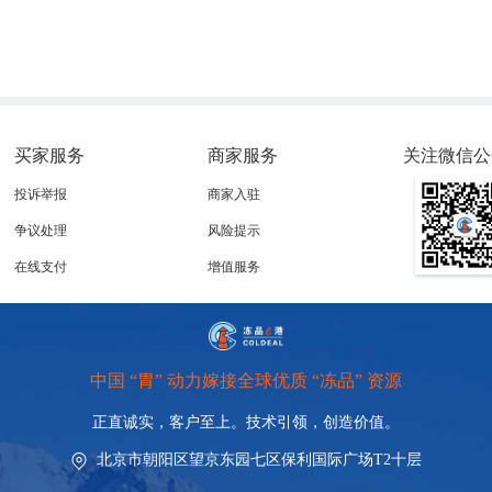
产的牛肉满足中国市场需求
23日宣布，将继续通过他们在乌拉圭和阿根廷开设的工厂满足中国市场对
已经停产，这样的策略可以防止其市场份额受到影响。
买家服务
商家服务
关注微信公
·诺盖拉表示，目前，巴西方面仍在等待加拿大实验室的检测结果，以佐
投诉举报
商家入驻
牛病。诺盖拉指出，在蓄养了约2亿头牛的巴西，检测机构能在这
行的机制非常有效，而这样的机制能让中国对于巴西的肉类保持信
争议处理
风险提示
在线支付
增值服务
肉总进口额占全球总进口额的34%，也就是说中国的牛肉进口总量
，我国再去寻找新的替代伙伴是极为艰难的。
中国 “胃” 动力嫁接全球优质 “冻品” 资源
正直诚实，客户至上。技术引领，
创造价值。
北京市朝阳区望京东园七区保利国际广场T2十层