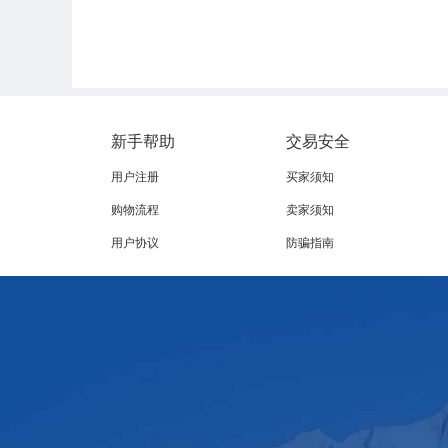
将使用邻国生
巴西两大牛肉产业巨头Minerva和Marfrig于
牛肉的需求。Minerva称，由于旗下的巴西工厂
新手帮助
交易安全
巴西农业咨询公司Athenagro负责人毛里西奥
用户注册
买家须知
证巴西此前的诊断结果，即此次为偶发的非典型疯
个仅有100多头牛的农场中发现病例，说明巴西现
购物流程
卖家须知
心。
用户协议
防骗指南
荷斯坦发布，据USDA数据显示：2022年中国牛
近全球流通牛肉的三成半。可以预见，若巴西禁运