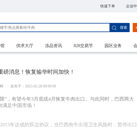
快速下单
企业中
搜索
家馆
供求大厅
冻品资讯
828交易节
园区业务
重磅消息！恢复输华时间加快！
网
发布于：2023-02-28 09:09:09
限”，有望今年3月底或4月恢复牛肉出口。与此同时，巴西两大
肉满足中国市场！
2015年达成的双边协议，当巴西肉牛出现卫生风险时，暂停出口