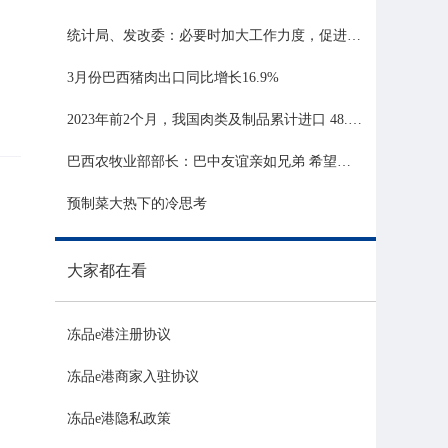
统计局、发改委：必要时加大工作力度，促进生猪市场平稳运行
3月份巴西猪肉出口同比增长16.9%
2023年前2个月，我国肉类及制品累计进口 48.06 亿美元，同比增长 21.81%
巴西农牧业部部长：巴中友谊亲如兄弟 希望与中国深化农业合作
预制菜大热下的冷思考
大家都在看
冻品e港注册协议
冻品e港商家入驻协议
冻品e港隐私政策