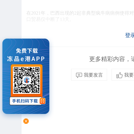
在2021年，巴西出现的2起非典型疯牛病病例使得对
口贸易仅中断了13天。
登
巴西预测：
有望
对此，巴西对外贸易协会（AEB）主席若泽·卡斯特
更多精彩内容，请
月，但这种情况应该不会重演。由于这次是偶发的个
复牛肉出口。
我要发言
我要
巴西农业部长卡洛斯·法瓦罗的预测更为乐观，他在
他还表示，“(巴西)在调查的每个阶段都立即采取
场监督管理总局与巴西在2015年达成的协议，巴西
在声明中表示，巴西当局将与中国有关部门对话，以