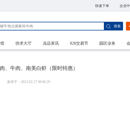
快速下单
企业中
搜索
家馆
供求大厅
冻品资讯
828交易节
园区业务
| 进口猪肉、牛肉、南美白虾（限时特惠）
港
发布于：2023-02-27 09:06:29