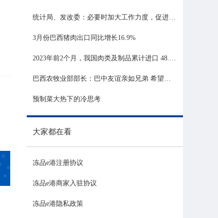
统计局、发改委：必要时加大工作力度，促进生猪市场平稳运行
3月份巴西猪肉出口同比增长16.9%
2023年前2个月，我国肉类及制品累计进口 48.06 亿美元，同比增长 21.81%
巴西农牧业部部长：巴中友谊亲如兄弟 希望与中国深化农业合作
预制菜大热下的冷思考
大家都在看
冻品e港注册协议
冻品e港商家入驻协议
冻品e港隐私政策