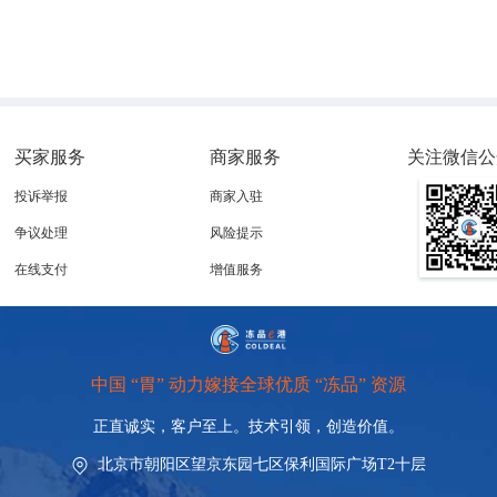
买家服务
商家服务
关注微信公
投诉举报
商家入驻
争议处理
风险提示
在线支付
增值服务
中国 “胃” 动力嫁接全球优质 “冻品” 资源
正直诚实，客户至上。技术引领，
创造价值。
北京市朝阳区望京东园七区保利国际广场T2十层