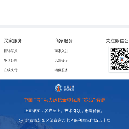
买家服务
商家服务
关注微信公
投诉举报
商家入驻
争议处理
风险提示
在线支付
增值服务
中国 “胃” 动力嫁接全球优质 “冻品” 资源
正直诚实，客户至上。技术引领，
创造价值。
北京市朝阳区望京东园七区保利国际广场T2十层