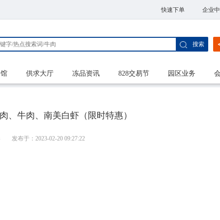
快速下单
企业中
搜索
家馆
供求大厅
冻品资讯
828交易节
园区业务
| 进口猪肉、牛肉、南美白虾（限时特惠）
港
发布于：2023-02-20 09:27:22