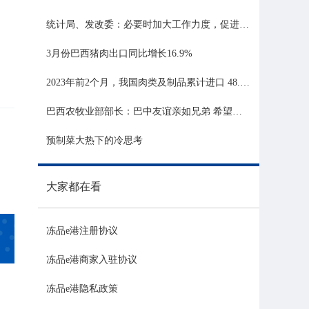
统计局、发改委：必要时加大工作力度，促进生猪市场平稳运行
3月份巴西猪肉出口同比增长16.9%
2023年前2个月，我国肉类及制品累计进口 48.06 亿美元，同比增长 21.81%
巴西农牧业部部长：巴中友谊亲如兄弟 希望与中国深化农业合作
预制菜大热下的冷思考
大家都在看
冻品e港注册协议
冻品e港商家入驻协议
冻品e港隐私政策