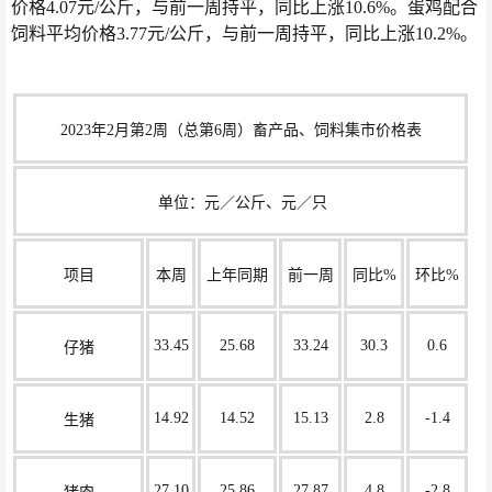
价格4.07元/公斤，与前一周持平，同比上涨10.6%。蛋鸡配合
饲料平均价格3.77元/公斤，与前一周持平，同比上涨10.2%。
2023年2月第2周（总第6周）畜产品、饲料集市价格表
 单位：元／公斤、元／只
项目
本周
上年同期
前一周
同比%
环比%
33.45
25.68
33.24
30.3
0.6
仔猪
14.92
14.52
15.13
2.8
-1.4
生猪
27.10
25.86
27.87
4.8
-2.8