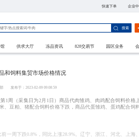
快速下单
企业中
搜索
家馆
供求大厅
冻品资讯
828交易节
园区业务
产品和饲料集贸市场价格情况
部
发布于：2023-02-09 09:08:59
月份第1周（采集日为2月1日）商品代肉雏鸡、肉鸡配合饲料价格
米、豆粕、猪
配合饲料价格下跌，商品代蛋雏鸡、蛋鸡配合饲
比前一周下跌0.8%，同比上涨28.9%。辽宁、浙江、河北、上海