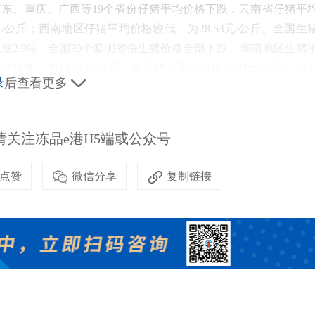
东、重庆、广西等19个省份仔猪平均价格下跌，云南省仔猪平
/公斤；西南地区仔猪平均价格较低，为28.53元/公斤。全国生
比上涨2.9%。全国30个监测省份生猪价格全部下跌。华南地区生猪
较低，为14.22元/公斤。全国猪肉平均价格27.87元/公斤，比
录
后查看更多
省份猪肉价格全部下跌
。
华南地区猪肉平均价格较高，为33.98元/
 
关注冻品e港H5端或公众号
前一周下跌1.4%，同比上涨10.5%。河北、辽宁等10个主产省
点赞
微信分享
复制链接
同比上涨12.2%。全国鸡肉平均价格24.87元/公斤，比前一周下跌1
元/只，与前一周持平，同比上涨6.3%。商品代肉雏鸡平均价格3.5
前一周下跌0.5%，同比下跌1.0%。河北、辽宁、吉林、山东和河