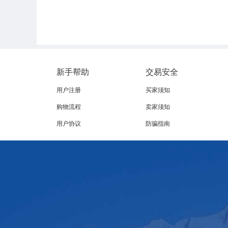
等主产省份牛肉平均价格78.59元/公斤，比前一周下跌
同比下跌3.6%。河北、内蒙古、山东、河南和新疆等主
生鲜乳价格。内蒙古、河北等10个主产省份生鲜乳平均价
新手帮助
交易安全
用户注册
买家须知
购物流程
卖家须知
饲料价格。全国玉米平均价格3.03元/公斤，比前一周
用户协议
防骗指南
8元/公斤，与前一周持平；主销区广东省玉米价格3.1
比前一周下跌0.2%，同比上涨27.9%。育肥猪配合饲
肉鸡配合饲料平均价格4.07元/公斤，比前一周上涨0.
一周持平，同比上涨10.2%。 
国内鲜活