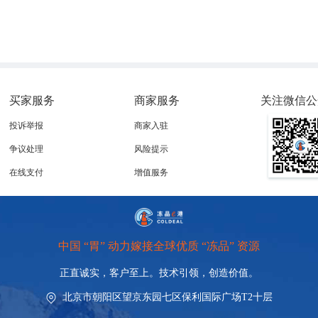
0.1%。全国羊肉平均价格82.98元/公斤，比前一周下跌0.6%
产省份羊肉平均价格75.01元/公斤，比前一周下跌0.1%。 
格4.07元/公斤，比前一周下跌0.5%，同比下跌4.5%。 
买家服务
商家服务
关注微信公
投诉举报
商家入驻
争议处理
风险提示
下跌0.3%，同比上涨5.6%。主产区东北三省玉米平均价格为2.
在线支付
增值服务
3元/公斤，比前一周下跌0.3%。全国豆粕平均价格4.95元/公斤
料平均价格4.03元/公斤，比前一周下跌0.5%，同比上涨10.1%
2%，同比上涨10.9%。蛋鸡配合饲料平均价格3.77元/公斤，与
中国 “胃” 动力嫁接全球优质 “冻品” 资源
正直诚实，客户至上。技术引领，
创造价值。
北京市朝阳区望京东园七区保利国际广场T2十层
农产品批发市场交易情况 