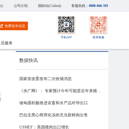
心
公司介绍
国际站(Coldeal)
客服热线：
4000-666-591
免费发布信息
手机APP
联系客服
会员服务
数据快讯
国家发改委发布二次收储消息
《央广网》： 专家预计今年可能是近年来猪价最稳的一年
上
料
缅甸愿积极推进农畜和水产品对华出口
巴拉圭黑心商用化冻肉充当新鲜肉出售
、
USMEF：美国猪肉出口增长