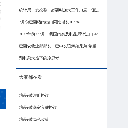
均
统计局、发改委：必要时加大工作力度，促进生猪市场平稳运行
猪
平
3月份巴西猪肉出口同比增长16.9%
前
2023年前2个月，我国肉类及制品累计进口 48.06 亿美元，同比增长 21.81%
公
巴西农牧业部部长：巴中友谊亲如兄弟 希望与中国深化农业合作
预制菜大热下的冷思考
份
大家都在看
.
6
冻品e港注册协议
冻品e港商家入驻协议
冻品e港隐私政策
南