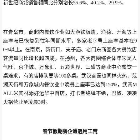
新世纪商城销售额同比分别增长55.6%、40.2%、29.9%。
在青岛市，商超内餐饮企业如大渔铁板烧，渔荷
、开海等上
座率与已恢复到往年同期水平，多家老字号上座率基本在9
0%以上。
在南京，新街口、夫子庙、老门东商圈各大餐饮店
客流量同比增长超四成。
在扬州，各大商圈综合体年味足人
气旺，京华城、万象汇、五彩世界、三盛等商业中心餐饮一
桌难求，有的店排队要等100多桌。
武汉商圈也同样火热，范
湖天街和万象城内餐饮业中晚餐上座率已达到150%，武商M
ALL米其林添好运华中首店，打卡者络绎不绝，巴奴、凑凑
火锅营业至凌晨3时。
春节假期餐企遭遇用工荒