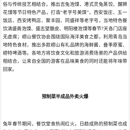
俗与传统技艺相结合，推出吉兔泡馍、港式灵兔蒸饺、醒狮
花馍等节日特色产品，打造“老字号美馔”，西安饭庄、五一
饭店、西安烤鸭店、聚丰园、同盛祥等老字号，当地特色餐
饮清盛斋泡馍、盛志望酿皮、明阳楼泡馍等春节7天各门店座
无虚席；崂山餐饮协会围绕国际海洋美食之都，利用青岛当
地特色食材，推出多款崂山有礼品牌的海鲜酱、叠季原蜜、
崂特啤酒等。各地方将饮食文化和旅游消费场景的产品供给
相结合，让来自全国的游客在品味美食的同时还能将年味带
回家。
预制菜半成品外卖火爆
兔年春节期间，餐饮堂食热闹红火，日趋成熟的预制菜也成