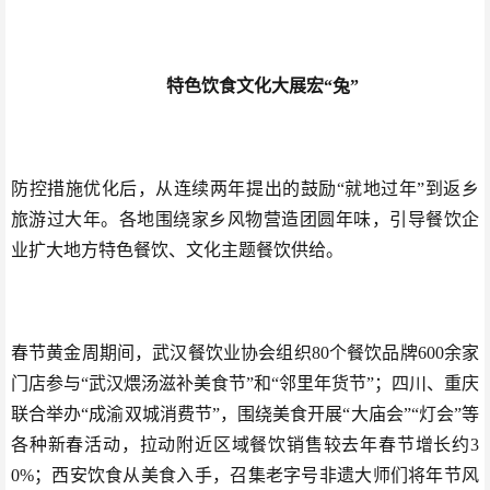
特色饮食文化大展宏“兔”
防控措施优化后，从连续两年提出的鼓励“就地过年”到返乡
旅游过大年。各地围绕家乡风物营造团圆年味，引导餐饮企
业扩大地方特色餐饮、文化主题餐饮供给。
春节黄金周期间，武汉餐饮业协会组织80个餐饮品牌600余家
门店参与“武汉煨汤滋补美食节”和“邻里年货节”；四川、重庆
联合举办“成渝双城消费节”，围绕美食开展“大庙会”“灯会”等
各种新春活动，拉动附近区域餐饮销售较去年春节增长约3
0%；西安饮食从美食入手，召集老字号非遗大师们将年节风