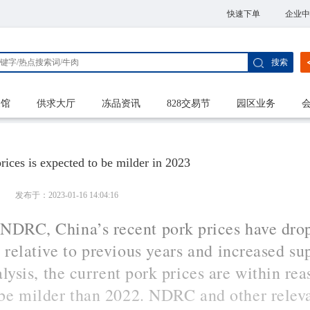
快速下单
企业中
搜索
家馆
供求大厅
冻品资讯
828交易节
园区业务
rices is expected to be milder in 2023
发布于：2023-01-16 14:04:16
f NDRC, China’s recent pork prices have dro
 relative to previous years and increased su
lysis, the current pork prices are within rea
be milder than 2022. 
N
DRC and other relev