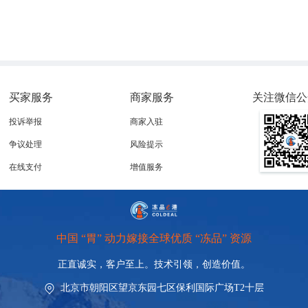
买家服务
商家服务
关注微信公
投诉举报
商家入驻
争议处理
风险提示
在线支付
增值服务
中国 “胃” 动力嫁接全球优质 “冻品” 资源
正直诚实，客户至上。技术引领，
创造价值。
北京市朝阳区望京东园七区保利国际广场T2十层