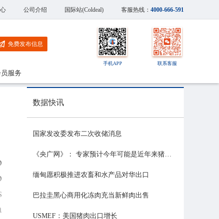
心
公司介绍
国际站(Coldeal)
客服热线：
4000-666-591
免费发布信息
手机APP
联系客服
会员服务
数据快讯
国家发改委发布二次收储消息
《央广网》： 专家预计今年可能是近年来猪价最稳的一年
p
p
缅甸愿积极推进农畜和水产品对华出口
s
巴拉圭黑心商用化冻肉充当新鲜肉出售
a
USMEF：美国猪肉出口增长