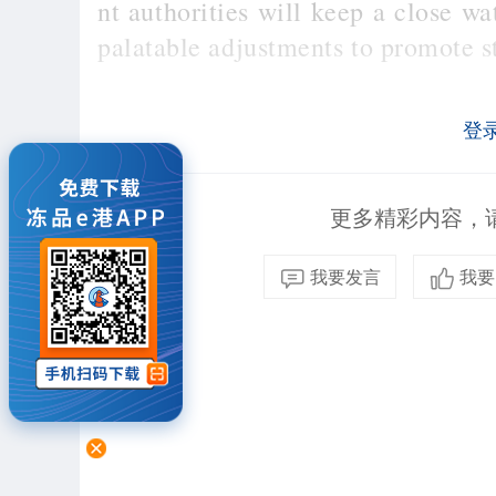
nt authorities will keep a close w
palatable adjustments to promote st
登
更多精彩内容，请
我要发言
我要