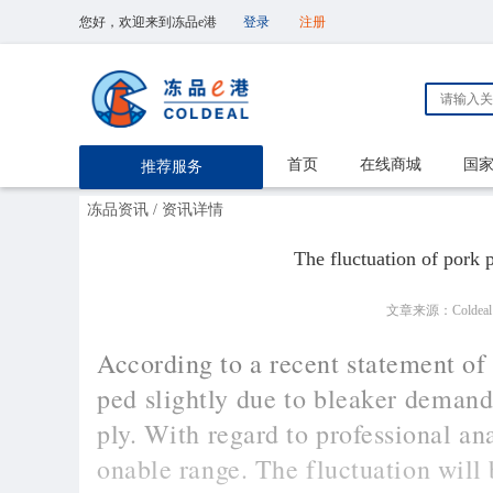
您好，欢迎来到冻品e港
登录
注册
首页
在线商城
国
推荐服务
冻品资讯
/ 资讯详情
The fluctuation of pork p
文章来源：Coldeal
A
ccording to a recent statement o
ped slightly due to bleaker demand
ply. With regard to professional ana
onable range. The fluctuation will 