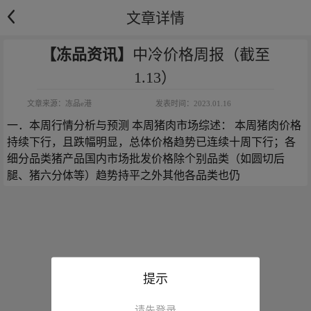
文章详情
【冻品资讯】
中冷价格周报（截至
1.13）
文章来源：
冻品e港
发表时间：
2023.01.16
一．本周行情分析与预测 本周猪肉市场综述： 本周猪肉价格
持续下行，且跌幅明显，总体价格趋势已连续十周下行；各
细分品类猪产品国内市场批发价格除个别品类（如圆切后
腿、猪六分体等）趋势持平之外其他各品类也仍
提示
请先登录