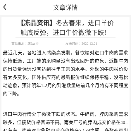
文章详情
【冻品资讯】
冬去春来，进口羊价
触底反弹，进口牛价微微下跌！
文章来源：
冻品e港
发表时间：
2022.12.21
​最近几天，各地进入感染高发期，餐饮端对进口牛肉的需求
保持低迷，工厂端的采购量没有出现回升的迹象，近期牛肉
的出货量远远没有达到往年正常的水平。外盘的牛肉报价没
有太多变化，国外供应商的最新报价继续保持平稳，没有松
动迹象，预计明年1-2月的到港数量较前几个月将有不同程度
的下降。
进口牛肉行情处于微微下跌的状态。牛碎肉，脖肉采购需求
较多，但接货价格普遍不高。南美厂号的脖肉成交价格在40--
44左右，南美80比例碎肉成交价格在32-34之间。多数商家出