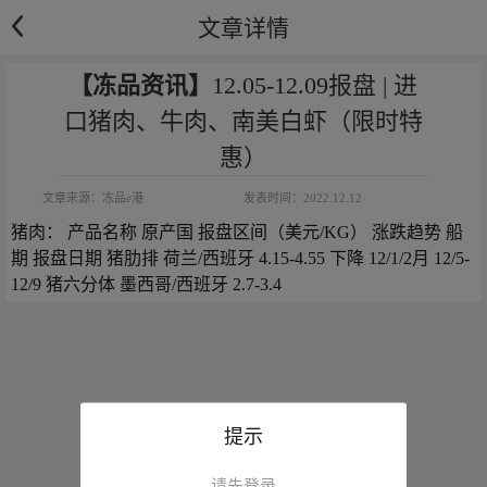
文章详情
【冻品资讯】
12.05-12.09报盘 | 进
口猪肉、牛肉、南美白虾（限时特
惠）
文章来源：
冻品e港
发表时间：
2022.12.12
猪肉： 产品名称 原产国 报盘区间（美元/KG） 涨跌趋势 船
期 报盘日期 猪肋排 荷兰/西班牙 4.15-4.55 下降 12/1/2月 12/5-
12/9 猪六分体 墨西哥/西班牙 2.7-3.4
提示
请先登录