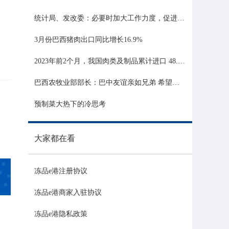
统计局、发改委：必要时加大工作力度，促进生猪市场平稳运行
3月份巴西猪肉出口同比增长16.9%
2023年前2个月，我国肉类及制品累计进口 48.06 亿美元，同比增长 21.81%
巴西农牧业部部长：巴中友谊亲如兄弟 希望与中国深化农业合作
预制菜大热下的冷思考
大家都在看
冻品e港注册协议
冻品e港商家入驻协议
冻品e港隐私政策