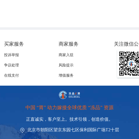
美国牛肉出口减少表明全球经济疲软对全球范围的牛肉出口产
国试图通过提高利率遏制通胀，导致美元兑换许多国家的货币
情况下，折算成人民币的价格也大幅提高，各国出口至美国的
买家服务
商家服务
关注微信公
投诉举报
商家入驻
争议处理
风险提示
在线支付
增值服务
中国 “胃” 动力嫁接全球优质 “冻品” 资源
正直诚实，客户至上。技术引领，
创造价值。
北京市朝阳区望京东园七区保利国际广场T2十层