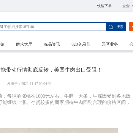
快速下单
企业中
搜索
家馆
供求大厅
冻品资讯
828交易节
园区业务
才能带动行情彻底反转，美国牛肉出口受阻！
港
发布于：2022-11-17 09:04:02
前，每吨的涨幅在
1000
元左右。牛腩，大条，牛霖因受到各地政
可能继续上涨。存货较多的商家期待牛肉回到合理的价格区间，