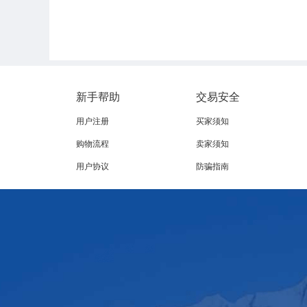
海外牛肉供应情况也有所变化：以美国市场为例，
负面影响。欧美国家宏观经济表现疲弱，加上美
强。美元强势使得美国牛肉在报盘价格没有上涨的
品则更加具价格优势。
新手帮助
交易安全
用户注册
买家须知
购物流程
卖家须知
用户协议
防骗指南