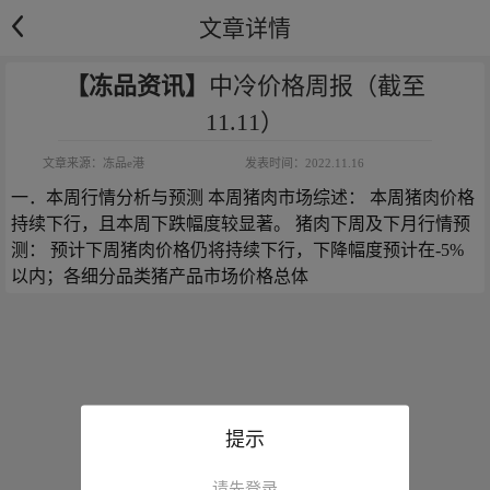
文章详情
【冻品资讯】
中冷价格周报（截至
11.11）
文章来源：
冻品e港
发表时间：
2022.11.16
一．本周行情分析与预测 本周猪肉市场综述： 本周猪肉价格
持续下行，且本周下跌幅度较显著。 猪肉下周及下月行情预
测： 预计下周猪肉价格仍将持续下行，下降幅度预计在-5%
以内；各细分品类猪产品市场价格总体
提示
请先登录