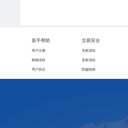
新德里西南部地区畜牧局副主任 保尼卡尔：对印度
新手帮助
交易安全
曾出现过
，主要感染奶牛或水牛，而今年主要是发
用户注册
买家须知
购物流程
卖家须知
印度政府部门表示，从9月初已经开始在疫区派发了
用户协议
防骗指南
多地都已经禁止牛的运输和交易。