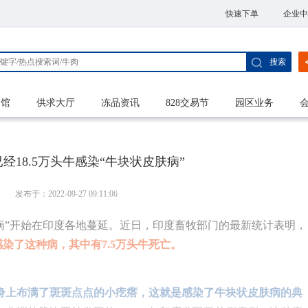
快速下单
企业中
搜索
家馆
供求大厅
冻品资讯
828交易节
园区业务
18.5万头牛感染“牛块状皮肤病”
发布于：2022-09-27 09:11:06
病”开始在印度各地蔓延。近日，印度畜牧部门的最新统计表明，
感染了这种病，其中有7.5万头牛死亡。
身上布满了斑斑点点的小疙瘩，这就是感染了牛块状皮肤病的典