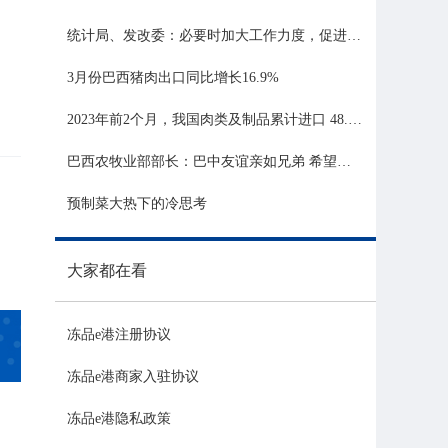
统计局、发改委：必要时加大工作力度，促进生猪市场平稳运行
3月份巴西猪肉出口同比增长16.9%
2023年前2个月，我国肉类及制品累计进口 48.06 亿美元，同比增长 21.81%
巴西农牧业部部长：巴中友谊亲如兄弟 希望与中国深化农业合作
预制菜大热下的冷思考
大家都在看
冻品e港注册协议
冻品e港商家入驻协议
冻品e港隐私政策