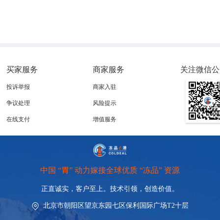
而言，牛块状皮肤病是一种比较新的疾病，过去3年间，这种病
买家服务
商家服务
关注微信公
生在奶牛身上。
投诉举报
商家入驻
争议处理
风险提示
970万剂疫苗，并在牛场大规模扑杀蚊子以阻断传播链，
而印度
在线支付
增值服务
中国 “胃” 动力嫁接全球优质 “冻品” 资源
正直诚实，客户至上。技术引领，
创造价值。
北京市朝阳区望京东园七区保利国际广场T2十层