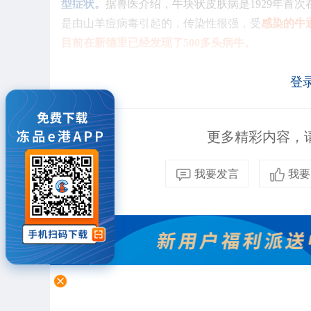
型症状。
据兽医介绍，牛块状皮肤病是1929年首次
是由山羊痘病毒引起的，传染性很强，受
感染的牛
目前在新德里已经发现了500多头病牛。
登
更多精彩内容，请
我要发言
我要