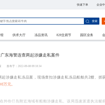
快速下单
企业中
搜索
家馆
供求大厅
冻品资讯
828交易节
园区业务
元！广东海警连查两起涉嫌走私案件
报
发布于：2022-09-08 09:18:34
两起涉嫌走私冻品案，现场查扣涉嫌走私冻品船舶共2艘、抓
00万元。
：在外伶仃岛附近海域有船舶涉嫌走私。该局迅速派遣执法艇