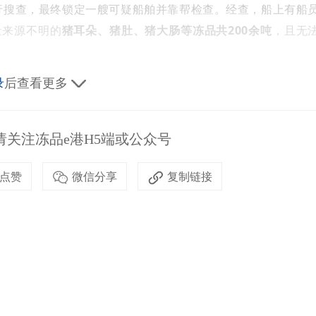
行搜查，最终锁定一艘可疑船舶并靠帮检查。经查，船上有船
量来源不明的
猪耳朵、猪肚、猪大肠
等冻品共200余吨
，且无
录
后查看更多
关注冻品e港H5端或公众号
伶仃岛以南海域一艘形迹可疑的船舶涉嫌走私。接报后，该局
点赞
微信分享
复制链接
功在海域发现嫌疑船舶并依法实施登临检查，当场控制船员
袋内装有疑似来自境外的
冻品牛百叶一批约5吨
，且该船船员
查扣，案件均正在进一步侦办中。