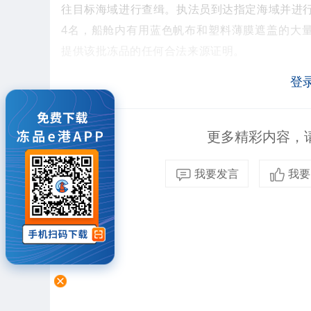
往目标海域进行查缉。执法员到达指定海域并进
4名，船舱内有用蓝色帆布和塑料薄膜遮盖的大
提供该批冻品的任何合法来源证明。
登
更多精彩内容，请
8月20日凌晨5时许，该局接群众报警称，在外
我要发言
我要
速派遣执法艇前往目标海域进行查缉。执法艇成
名。经查，该嫌疑船舱内装有5个白色编织袋，
无法提供相关证件和检验检疫证明。
目前，以上两艘涉案船舶及所载冻品均已被依法