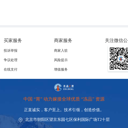
买家服务
商家服务
关注微信公
投诉举报
商家入驻
争议处理
风险提示
在线支付
增值服务
中国 “胃” 动力嫁接全球优质 “冻品” 资源
正直诚实，客户至上。技术引领，
创造价值。
北京市朝阳区望京东园七区保利国际广场T2十层