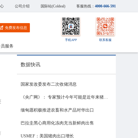
心
公司介绍
国际站(Coldeal)
客服热线：
4000-666-591
免费发布信息
手机APP
联系客服
会员服务
数据快讯
国家发改委发布二次收储消息
《央广网》： 专家预计今年可能是近年来猪价最稳的一年
获
缅甸愿积极推进农畜和水产品对华出口
巴拉圭黑心商用化冻肉充当新鲜肉出售
前
USMEF：美国猪肉出口增长