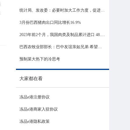
员
统计局、发改委：必要时加大工作力度，促进生猪市场平稳运行
法
3月份巴西猪肉出口同比增长16.9%
2023年前2个月，我国肉类及制品累计进口 48.06 亿美元，同比增长 21.81%
巴西农牧业部部长：巴中友谊亲如兄弟 希望与中国深化农业合作
预制菜大热下的冷思考
迅
2
大家都在看
均
冻品e港注册协议
冻品e港商家入驻协议
冻品e港隐私政策