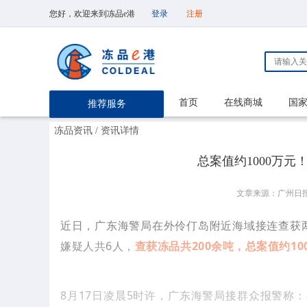
您好，欢迎来到冻品e港
登录
注册
首页
在线商城
国
推荐服务
冻品资讯
/ 资讯详情
总案值约1000万
文章来源：广州日
近日，广东海警局在外伶仃岛附近海域接连查获
嫌疑人共6人，
查获冻品共200余吨，总案值约10
8月17日凌晨5时许，广东海警局接群众报警称