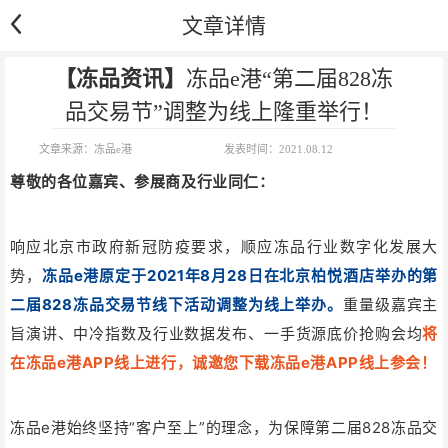
文章详情
【冻品资讯】
冻品e港“第二届828冻
品交易节”调整为线上隆重举行！
文章来源：
冻品e港
发表时间：
2021.08.12
尊敬的各位嘉宾、参展商及行业同仁：
响应北京市政府新冠防疫要求，顺应冻品行业数字化发展大
势，
冻品e港原定于2021年8月28日在北京柏悦酒店举办的第
二届828冻品交易节线下活动调整为线上举办。
重量级嘉宾主
旨演讲、中冷指数及行业数据发布、一手货源底价抢购会均
将
在冻品e港APP线上进行，诚邀您下载冻品e港APP线上参会！
冻品e港始终坚持“客户至上”的理念，为保障第二届828冻品交