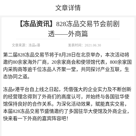
文章详情
【冻品资讯】
828冻品交易节会前剧
透——外商篇
文章来源：
冻品e港
发表时间：
2021.06.30
第二届828冻品交易节将于8月28日在北京举办，本次活动将
邀约80余家海外厂商，20余家商会和使领馆代表，800余家国
内采购商等逾千位冻品人齐聚一堂，共同探讨产业互联，生
态协同之道。
冻品e港平台自上线之日起，凭借强大的企业实力及不断创新
的经营理念得到了外商们的高度认可，并始终与各国驻华使
馆保持良好的合作关系。为深化活动效果，赋能真实交易，
本届828冻品交易节盛情邀约了多国驻华大使馆及外商企业，
快来看一下外商的嘉宾阵容吧！