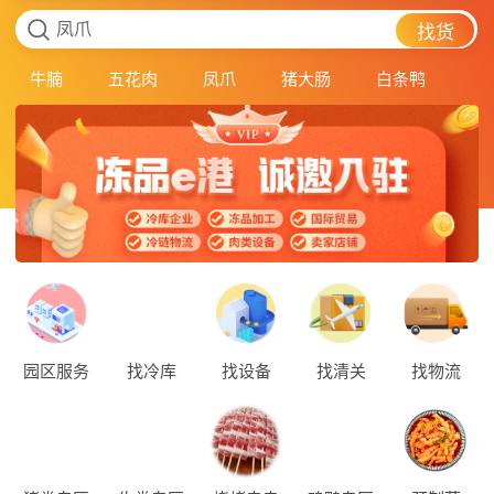
凤爪
找货
牛腩
五花肉
凤爪
猪大肠
白条鸭
园区服务
找冷库
找设备
找清关
找物流