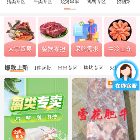
猪类专区
牛类专区
烧烤串串
鸡鸭专区
预制菜
保定姜老板买了30kg乌鸡14.00元/kg
爆款上新
1件起批
串串专区
烧烤专区
火锅专区