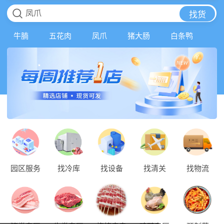
凤爪
找货
牛腩
五花肉
凤爪
猪大肠
白条鸭
园区服务
找冷库
找设备
找清关
找物流