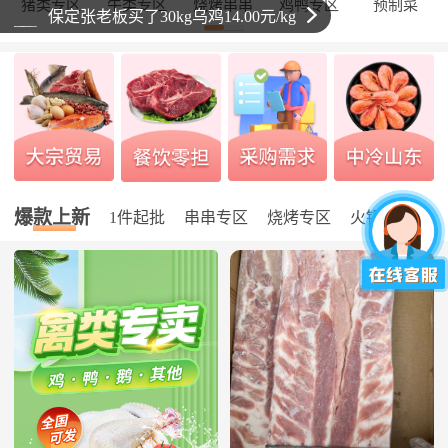
猪类专区
牛类专区
烧烤串串
鸡鸭专区
预制菜
保定张老板买了30kg乌鸡14.00元/kg
爆款上新
1件起批
串串专区
烧烤专区
火锅专区