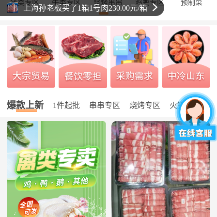
猪类专区
牛类专区
烧烤串串
鸡鸭专区
预制菜
上海孙老板买了1箱1号肉230.00元/箱
爆款上新
1件起批
串串专区
烧烤专区
火锅专区