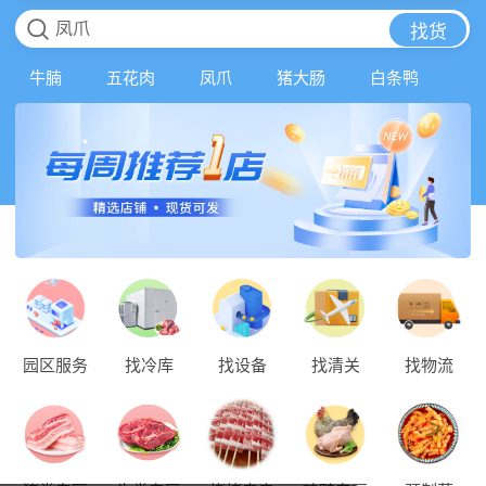
凤爪
找货
牛腩
五花肉
凤爪
猪大肠
白条鸭
园区服务
找冷库
找设备
找清关
找物流