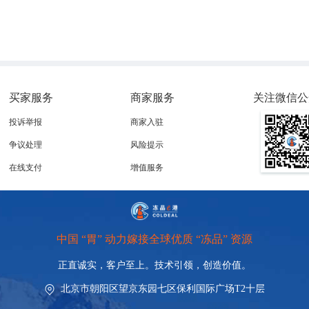
买家服务
商家服务
关注微信公
投诉举报
商家入驻
争议处理
风险提示
在线支付
增值服务
中国 “胃” 动力嫁接全球优质 “冻品” 资源
正直诚实，客户至上。技术引领，
创造价值。
北京市朝阳区望京东园七区保利国际广场T2十层