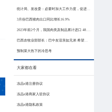
统计局、发改委：必要时加大工作力度，促进生猪市场平稳运行
3月份巴西猪肉出口同比增长16.9%
2023年前2个月，我国肉类及制品累计进口 48.06 亿美元，同比增长 21.81%
巴西农牧业部部长：巴中友谊亲如兄弟 希望与中国深化农业合作
预制菜大热下的冷思考
大家都在看
冻品e港注册协议
冻品e港商家入驻协议
冻品e港隐私政策